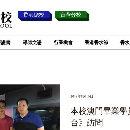
香港總校
台灣分校
業證書
導師文憑
行業機會
香港香水節
香水
傳 媒 採 訪
2018年8月16日
本校澳門畢業學
台》訪問