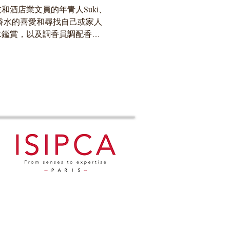
和酒店業文員的年青人Suki、
，因為對香水的喜愛和尋找自己或家人
水鑑賞，以及調香員調配香水
活寫真》主持陳如欣女士於節
香水的故事，還有他們在嘗...