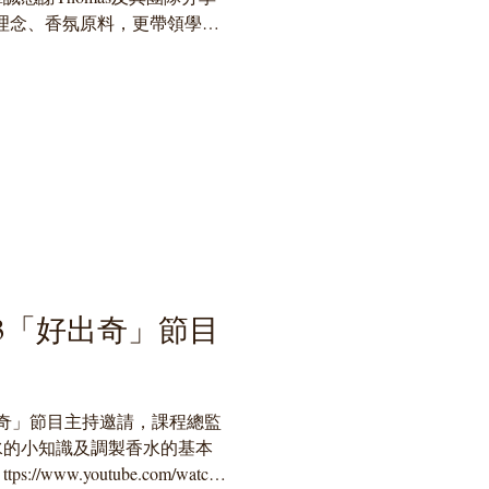
源、理念、香氛原料，更帶領學員
境以及見證了即席調製手作香
3「好出奇」節目
出奇」節目主持邀請，課程總監
水的小知識及調製香水的基本
/www.youtube.com/watch?