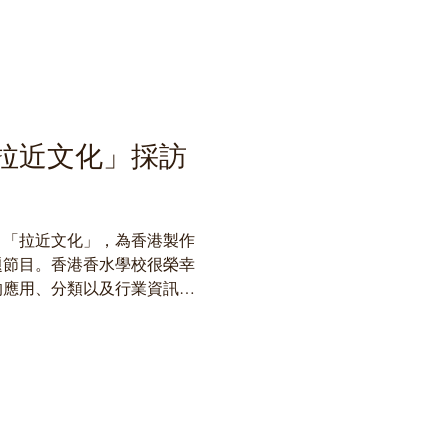
拉近文化」採訪
目「拉近文化」，為香港製作
題節目。香港香水學校很榮幸
的應用、分類以及行業資訊，
 節目重溫：
h?v=LJFB42sfy04...