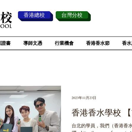
香港總校
台灣分校
業證書
導師文憑
行業機會
香港香水節
香水
傳 媒 採 訪
2023年11月23日
香港香水學校 【
台北的學員，我們（香港香水