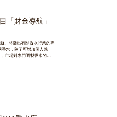
節目「財金導航」
導航」將播出有關香水行業的專
用香水，除了可增加個人魅
象，市場對專門調製香水的調
5 #財金導航 #香水 #香港香水學
 #香水課程...