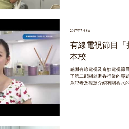
2017年7月8日
有線電視節目「
本校
感謝有線電視及奇妙電視節
了第二部關於調香行業的專
為記者及觀眾介紹有關香水
並即場與記者示範調製香水。
https://www.youtube.com/watc