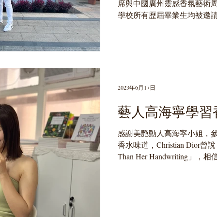
席與中國廣州靈感香氛藝術
學校所有歷屆畢業生均被邀
合辦單位香港香水業協會申
於2024年3月9日至12日
國及世界展示（免...
2023年6月17日
藝人高海寧學習
感謝美艷動人高海寧小姐，
香水味道，Christian Dior曾說「A 
Than Her Handwriti
受到你的個性氣質！ #高海寧 #Sam