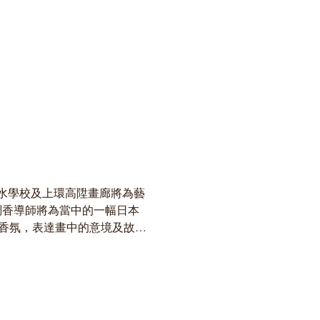
香水學校及上環高陞畫廊將為藝
調香導師將為當中的一幅日本
一款香氛，表達畫中的意境及故
 #Kakejiku #高陞畫廊