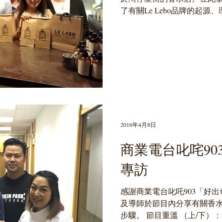
了有關Le Lebo品牌的起
親身感受每款香水蘊含的意
水的工藝。...
2016年4月8日
商業電台叱咤90
專訪
感謝商業電台叱吒903「好
及導師於節目內分享有關香
步驟。 節目重溫 （上/下）： ttps:/