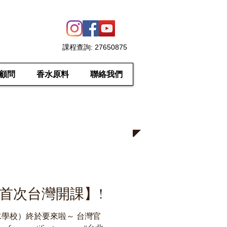
課程查詢
: 27650875
顧問
香水原料
聯絡我們
首次台灣開課】!
學校）終於要來啦～ 台灣官