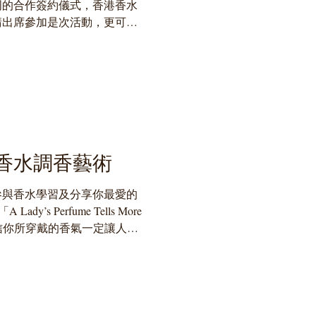
周的合作簽約儀式，香港香水
請出席參加是次活動，更可向
請將個人品牌的香水系列擺放
期間舉辦的靈感香氛藝術周向全中
香水調香藝術
參與香水學習及分享你最愛的
Lady’s Perfume Tells More
ng」，相信你所穿戴的香氣一定讓人感
anthaKo...