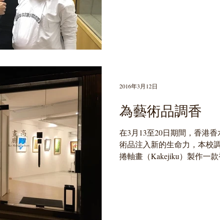
v=kL_oC9Te3x4...
2016年3月12日
為藝術品調香
在3月13至20日期間，香港
術品注入新的生命力，本校
捲軸畫（Kakejiku）製作
事，讓大家閉上眼睛也能欣賞藝術。
#KoShingGallery #藝術...