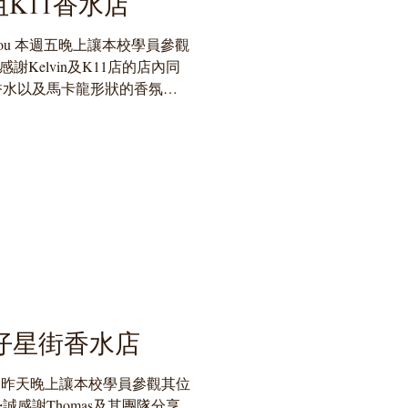
咀K11香水店
ith You 本週五晚上讓本校學員參觀
謝Kelvin及K11店的店內同
香水以及馬卡龍形狀的香氛蠟
本校學員到SWY參觀，也建議
a...
 灣仔星街香水店
 Kong 昨天晚上讓本校學員參觀其位
感謝Thomas及其團隊分享