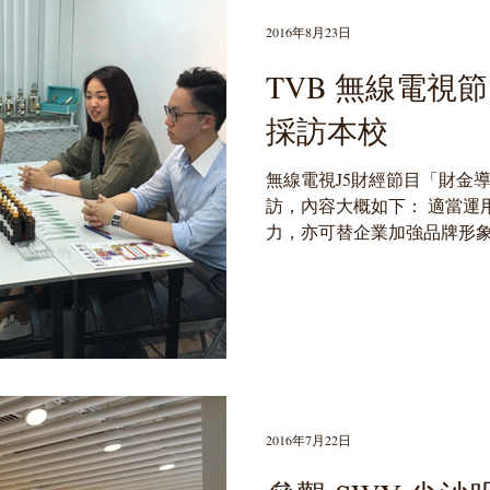
2016年8月23日
TVB 無線電視
採訪本校
無線電視J5財經節目「財金
訪，內容大概如下： 適當運
力，亦可替企業加強品牌形
香師需求有多大？ #TVB #J
校 #香水鑑賞及調香師證書課程
2016年7月22日