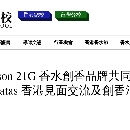
香港總校
台灣分校
業證書
導師文憑
行業機會
香港香水節
香水
ison 21G 香水創香品牌
e Patas 香港見面交流及創