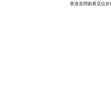
香港首間創香店位於銅鑼