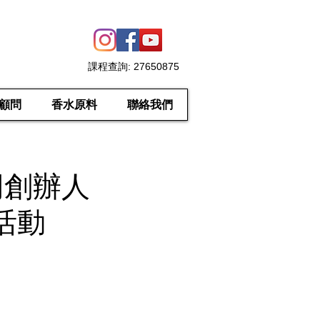
課程查詢
: 27650875
顧問
香水原料
聯絡我們
共同創辦人
香活動