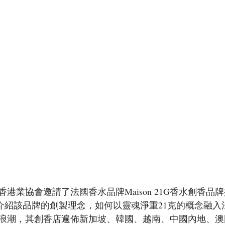
港業協會邀請了法國香水品牌Maison 21G香水創香品
as為我們介紹該品牌的創製理念，如何以靈魂淨重21克的概念融
浪潮，其創香店遍佈新加坡、韓國、越南、中國內地、澳