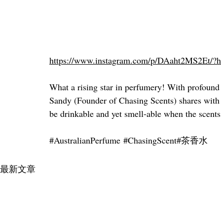
https://www.instagram.com/p/DAaht2MS2Et/?
What a rising star in perfumery! With profound
Sandy (Founder of Chasing Scents) shares with 
be drinkable and yet smell-able when the scents 
#AustralianPerfume
#ChasingScent
#茶香水
最新文章