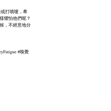
適或打噴嚏，希
樣懼怕他們呢？
候，不經意地分
ryFatigue
#嗅覺