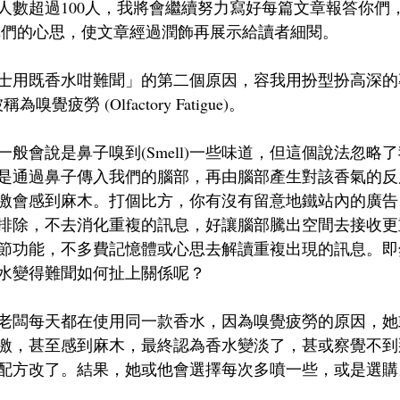
人數超過100人，我將會繼續努力寫好每篇文章報答你們
網編輯們的心思，使文章經過潤飾再展示給讀者細閱。
士用既香水咁難聞」的第二個原因，容我用扮型扮高深的
覺疲勞 (Olfactory Fatigue)。
般會說是鼻子嗅到(Smell)一些味道，但這個說法忽略
是通過鼻子傳入我們的腦部，再由腦部產生對該香氣的反
激會感到麻木。打個比方，你有沒有留意地鐵站內的廣告
排除，不去消化重複的訊息，好讓腦部騰出空間去接收更
節功能，不多費記憶體或心思去解讀重複出現的訊息。即
水變得難聞如何扯上關係呢？
老闆每天都在使用同一款香水，因為嗅覺疲勞的原因，她
激，甚至感到麻木，最終認為香水變淡了，甚或察覺不到
配方改了。結果，她或他會選擇每次多噴一些，或是選購