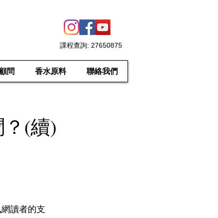
課程查詢
: 27650875
顧問
香水原料
聯絡我們
？(續)
訊網讀者的支