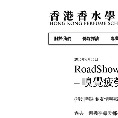
關於我們
傳媒採訪
專
2015年6月15日
RoadS
– 嗅覺疲
(特別鳴謝並友情轉載自
過去一週幾乎每天都在