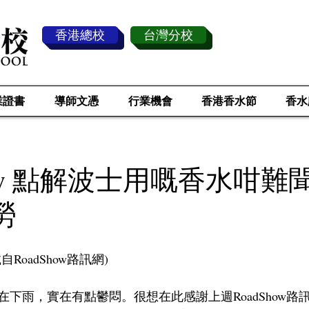
香港總校
台灣分校
業證書
導師文憑
行業機會
香港香水節
香水
how 點解波士用嘅香水咁難聞
勞
RoadShow路訊網)
下雨，實在有點鬱悶。很想在此感謝上週RoadShow路