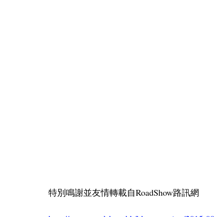
特別鳴謝並友情轉載自RoadShow路訊網 