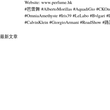
Website: www.perfume.hk
#芭蕾舞
#AlbertoMorillas
#AquadiGio
#CKOn
#OmniaAmethyste
#Iris39
#LeLabo
#Bvlgari
#
#CalvinKlein
#GiorgioArmani
#RoadShow
#
最新文章