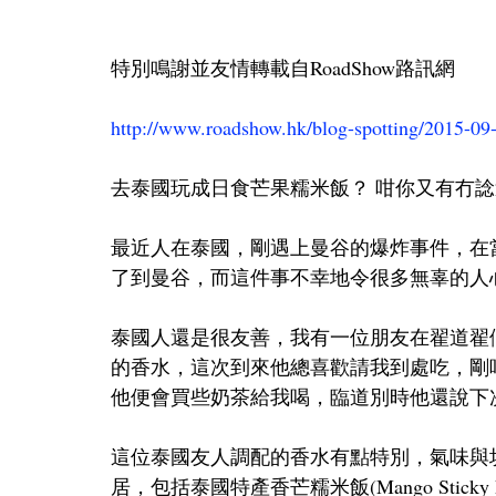
特別鳴謝並友情轉載自RoadShow路訊網 
http://www.roadshow.hk/blog-spotting/2015-09
去泰國玩成日食芒果糯米飯？ 咁你又有冇諗
最近人在泰國，剛遇上曼谷的爆炸事件，在
了到曼谷，而這件事不幸地令很多無辜的人
泰國人還是很友善，我有一位朋友在翟道翟假日市場(C
的香水，這次到來他總喜歡請我到處吃，剛
他便會買些奶茶給我喝，臨道別時他還說下
這位泰國友人調配的香水有點特別，氣味與
居，包括泰國特產香芒糯米飯(Mango Sticky 