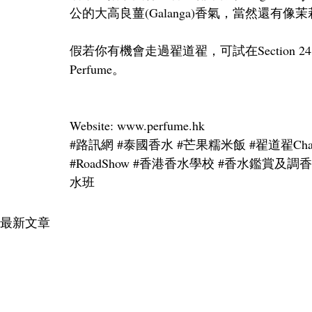
公的大高良薑(Galanga)香氣，當然還有像茉莉(J
假若你有機會走過翟道翟，可試在Section 24, So
Perfume。 
Website: www.perfume.hk
#路訊網
#泰國香水
#芒果糯米飯
#翟道翟Chat
#RoadShow
#香港香水學校
#香水鑑賞及調
水班
最新文章