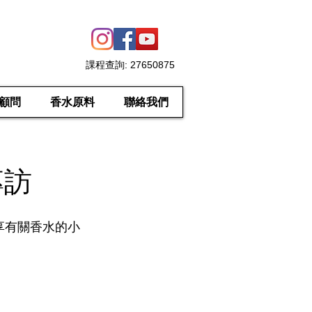
課程查詢
: 27650875
顧問
香水原料
聯絡我們
專訪
享有關香水的小