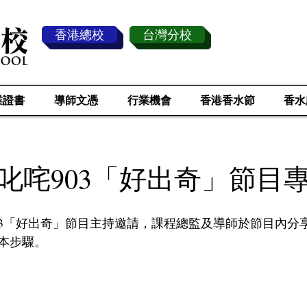
香港總校
台灣分校
業證書
導師文憑
行業機會
香港香水節
香水
叱咤903「好出奇」節目
03「好出奇」節目主持邀請，課程總監及導師於節目內分
本步驟。