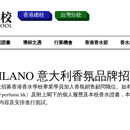
香港總校
台灣分校
業證書
導師文憑
行業機會
香港香水節
香水
 MILANO 意大利香氛品牌
意招募香港香水學校畢業學員加入香氛銷售顧問職位。如
erfume.hk
）及附上閣下的個人履歷及本校香水證書，
內容及安排進行面試。