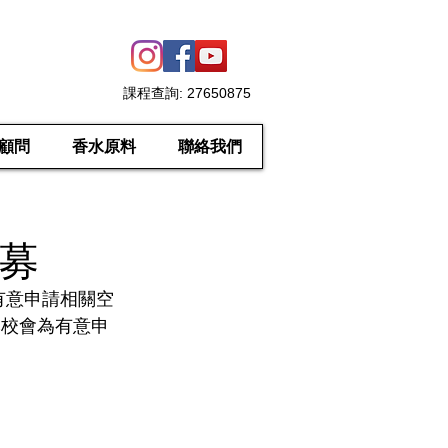
課程查詢
: 27650875
顧問
香水原料
聯絡我們
招募
有意申請相關空
本校會為有意申