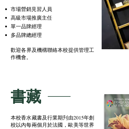
市場營銷見習人員
高級市場推廣主任
單一品牌經理
多品牌總經理
​歡迎各界及機構聯絡本校提供管理工
作機會。
書藏
本校香水藏書及行業期刋由2015年創
校以內每
兩個月
於法國，歐美等
世界