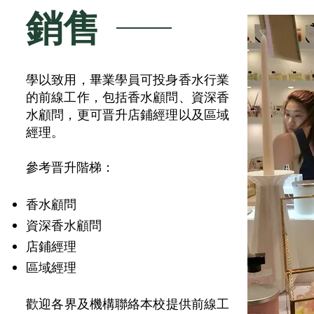
​銷售
學以致用，畢業學員可投身香水行業
的前線工作，包括香水顧問、資深香
水顧問，更可晋升店鋪經理以及區域
經理。
參考晋升階梯：
香水顧問
資深香水顧問
店鋪經理
區域經理
​歡迎各界及機構聯絡本校提供前線工