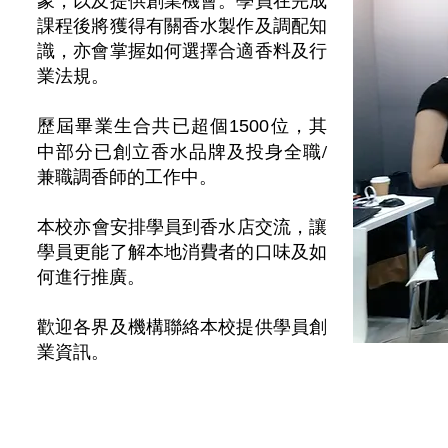
象，以及提供創業機會。學員在完成
課程後將獲得有關香水製作及調配知
識，亦會掌握如何選擇合適香料及行
業法規。
歷屆畢業生合共已超
個
位，其
1500
中部分已創立香水品牌及投身全職/
兼職調香師的工作中。
​本校亦會安排學員到香水店交流，讓
學員更能了解本地消費者的口味及如
何進行推廣。
歡迎各界及機構聯絡本校提供學員創
業資訊。