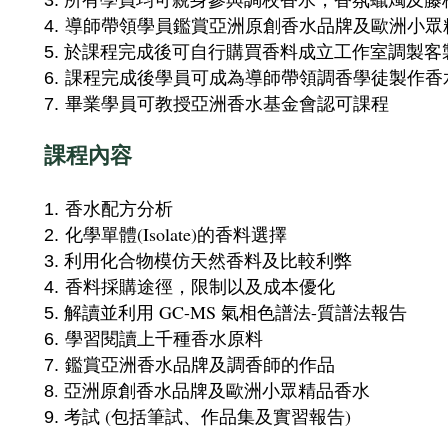
3.
導師帶領學員鑑賞
亞洲原創香水品牌及歐洲小眾
4.
於課程完成後可自行購買香料成立工作室調製客
5.
課程完成後學員可成為導師帶領調香學徒製作香
6.
畢業學員可教授亞洲香水基金會認可課程
7.
課程內容
香水配方分析
1.
化學單體(Isolate)的香料選擇
2.
利用化合物模仿天然香料及比較利弊
3.
香料採購途徑，限制以及成本優化
4.
解
讀並利用 GC-MS 氣相色譜法-質譜法報告
5.
學習閱讀上千種香水原料
6.
鑑賞亞洲香水品牌及調香師的作品
7.
. 亞洲原創香水品牌及歐洲小眾精品香水
8
考試 (包括筆試、作品集及實習報告)
9.