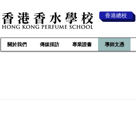
香港總校
關於我們
傳媒採訪
專業證書
導師文憑
香 水 鑑 賞 及 調 香 
( 畢 業
學 員 可 獲 