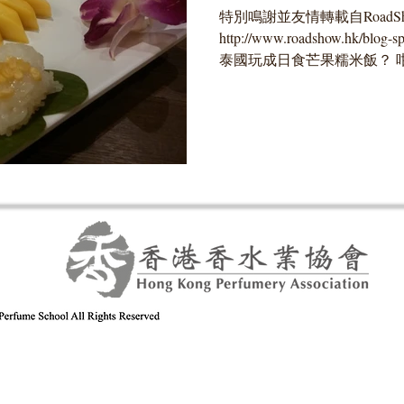
特別鳴謝並友情轉載自RoadS
http://www.roadshow.hk/blog-s
泰國玩成日食芒果糯米飯？ 
米飯氣味既香水帶回家？...