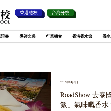
香港總校
台灣分校
業證書
導師文憑
行業機會
香港香水節
香水
傳 媒 採 訪
2015年9月6日
RoadShow 
飯」氣味嘅香水