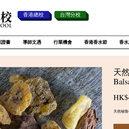
香港總校
台灣分校
業證書
導師文憑
行業機會
香港香水節
香水
天然
Bals
HK$
天然秘魯香脂 