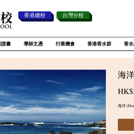
香港總校
台灣分校
業證書
導師文憑
行業機會
香港香水節
香水
海洋 (
HK$
海洋 (Mari