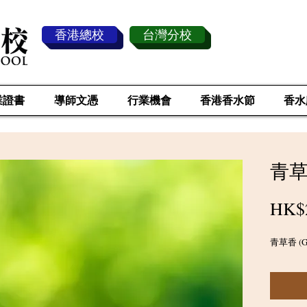
香港總校
台灣分校
業證書
導師文憑
行業機會
香港香水節
香水
青草香
HK$
青草香 (Gra