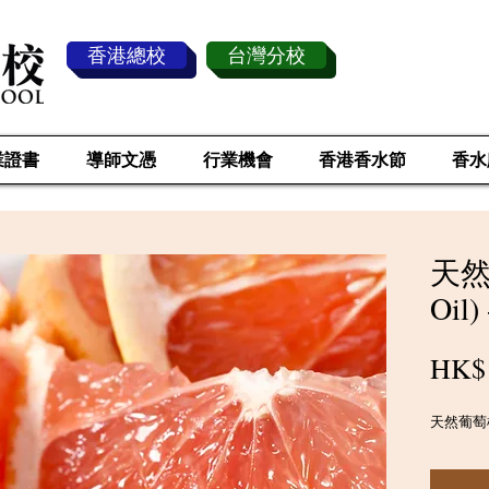
香港總校
台灣分校
業證書
導師文憑
行業機會
香港香水節
香水
天然葡
Oil)
HK$
天然葡萄柚 (G