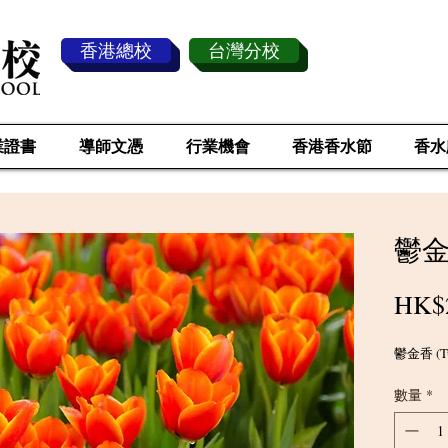
香港總校
台灣分校
業證書
導師文憑
行業機會
香港香水節
香水
鬱金香
HK$
鬱金香 (Tul
數量
*