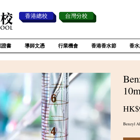
香港總校
台灣分校
業證書
導師文憑
行業機會
香港香水節
香水
Ben
10m
HK$
Benzyl Al