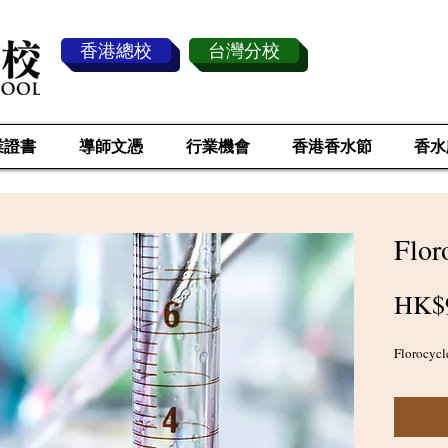
香港總校
台灣分校
業證書
導師文憑
行業機會
香港香水節
香水
Flor
HK$
Florocycl