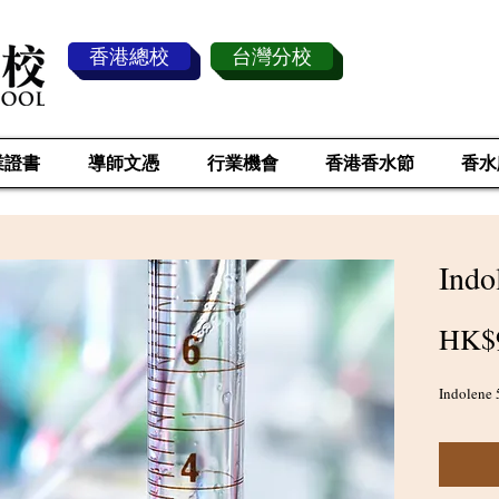
香港總校
台灣分校
業證書
導師文憑
行業機會
香港香水節
香水
Indo
HK$
Indolene 